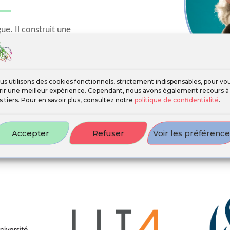
ue. Il construit une
es imaginaires sociaux. Il
rique, la divergence,
iste a été exposé dans de
a consacré une exposition
us utilisons des cookies fonctionnels, strictement indispensables, pour vo
frir une meilleur expérience. Cependant, nous avons également recours à
017.
s tiers. Pour en savoir plus, consultez notre
politique de confidentialité
.
Accepter
Refuser
Voir les préférenc