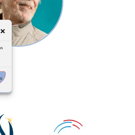
us
es