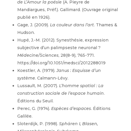
de L’Amour la poésie
(A. Pieyre de
Mandiargues, Préf.). Gallimard. (Ouvrage original
publié en 1926).
Gage, J. (2009).
La couleur dans l’art
. Thames &
Hudson.
Hupé, J.-M. (2012). Synesthésie, expression
subjective d’un palimpseste neuronal ?
Médecine/Sciences
, 28(8-9), 765-771.
https://doi.org/10.1051/medsci/2012288019
Koestler, A. (1979).
Janus : Esquisse d’un
système
. Calmann-Lévy.
Lussault, M. (2007).
L’homme spatial : La
construction sociale de l’espace humain
.
Éditions du Seuil.
Perec, G. (1974).
Espèces d’espaces
. Éditions
Galilée.
Sloterdijk, P. (1998).
Sphären I, Blasen,