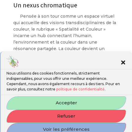
Un nexus chromatique
Pensée à son tour comme un espace virtuel
qui accueille des visions transdisciplinaires de la
couleur, le rubrique « Spatialité et Couleur »
incarne un hub connectant l’humain,
l’environnement et la couleur dans une
résonance partagée. La couleur devient un
medium qui structure la spatialité et embrasse la
pluralité des perceptions. Cette résonance
chromatique se cristallise à travers les travaux
Nous utilisons des cookies fonctionnels, strictement
qui alimentent notre rubrique en proposant des
indispensables, pour vous offrir une meilleur expérience.
recherches au cœur des transformations
Cependant, nous avons également recours à des tiers. Pour en
spatiales dictées par l’effet que produit la couleur
savoir plus, consultez notre
politique de confidentialité
.
sur l’être humain, des recherches entre
contributions à l’échelle des espaces matériels
Accepter
(matérialité architecturale, urbaine, territoriale,
paysagère, géographique etc.) et celles à l’échelle
Refuser
des quasi-espaces (immatérialité poétique,
numérique, artistique, psychologique, sémiotique
Voir les préférences