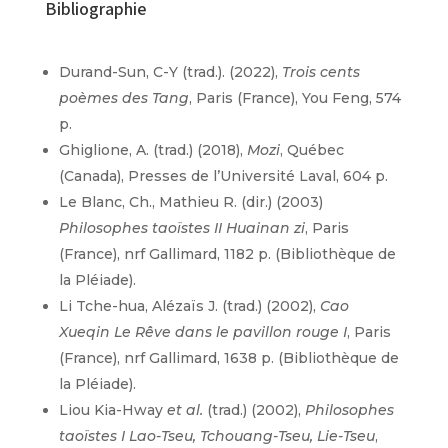
Bibliographie
Durand-Sun, C-Y (trad.). (2022),
Trois cents
poèmes des Tang
, Paris (France), You Feng, 574
p.
Ghiglione, A. (trad.) (2018),
Mozi
, Québec
(Canada), Presses de l’Université Laval, 604 p.
Le Blanc, Ch., Mathieu R. (dir.) (2003)
Philosophes taoïstes II Huainan zi
, Paris
(France), nrf Gallimard, 1182 p. (Bibliothèque de
la Pléiade).
Li Tche-hua, Alézaïs J. (trad.) (2002),
Cao
Xueqin Le Rêve dans le pavillon rouge I
, Paris
(France), nrf Gallimard, 1638 p. (Bibliothèque de
la Pléiade).
Liou Kia-Hway
et al.
(trad.) (2002),
Philosophes
taoïstes I Lao-Tseu, Tchouang-Tseu, Lie-Tseu
,