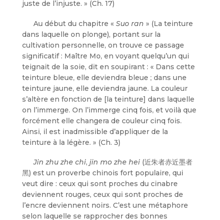
juste de l’injuste. » (Ch. 17)
Au début du chapitre «
Suo ran
» (La teinture
dans laquelle on plonge), portant sur la
cultivation personnelle, on trouve ce passage
significatif : Maître Mo, en voyant quelqu’un qui
teignait de la soie, dit en soupirant : « Dans cette
teinture bleue, elle deviendra bleue ; dans une
teinture jaune, elle deviendra jaune. La couleur
s’altère en fonction de [la teinture] dans laquelle
on l’immerge. On l’immerge cinq fois, et voilà que
forcément elle changera de couleur cinq fois.
Ainsi, il est inadmissible d’appliquer de la
teinture à la légère. » (Ch. 3)
Jin zhu zhe chi
,
jin mo zhe hei
(近朱者赤近墨者
黑) est un proverbe chinois fort populaire, qui
veut dire : ceux qui sont proches du cinabre
deviennent rouges, ceux qui sont proches de
l’encre deviennent noirs. C’est une métaphore
selon laquelle se rapprocher des bonnes