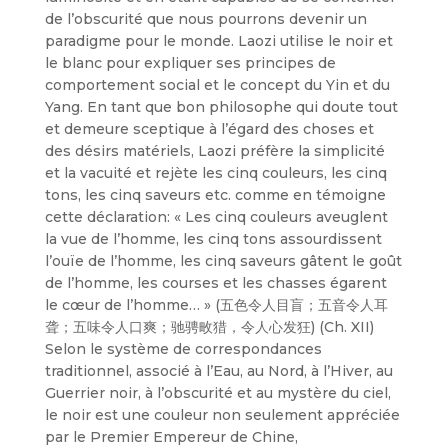
de l’obscurité que nous pourrons devenir un
paradigme pour le monde. Laozi utilise le noir et
le blanc pour expliquer ses principes de
comportement social et le concept du Yin et du
Yang. En tant que bon philosophe qui doute tout
et demeure sceptique à l’égard des choses et
des désirs matériels, Laozi préfère la simplicité
et la vacuité et rejète les cinq couleurs, les cinq
tons, les cinq saveurs etc. comme en témoigne
cette déclaration: « Les cinq couleurs aveuglent
la vue de l’homme, les cinq tons assourdissent
l’ouïe de l’homme, les cinq saveurs gâtent le goût
de l’homme, les courses et les chasses égarent
le cœur de l’homme… » (五色令人目盲；五音令人耳
聋；五味令人口爽；驰骋畋猎，令人心发狂) (Ch. XII)
Selon le système de correspondances
traditionnel, associé à l’Eau, au Nord, à l’Hiver, au
Guerrier noir, à l’obscurité et au mystère du ciel,
le noir est une couleur non seulement appréciée
par le Premier Empereur de Chine,