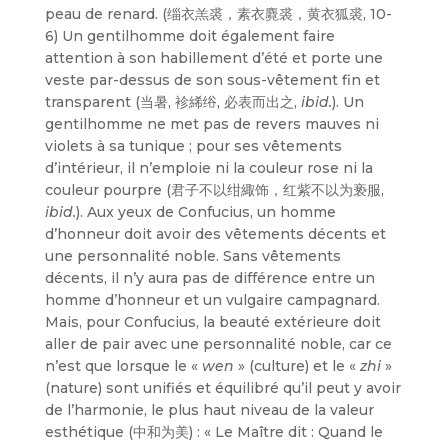
peau de renard. (缁衣羔裘，素衣麑裘，黄衣狐裘, 10-
6) Un gentilhomme doit également faire
attention à son habillement d’été et porte une
veste par-dessus de son sous-vêtement fin et
transparent (当暑, 袗絺绤, 必表而出之,
ibid.
). Un
gentilhomme ne met pas de revers mauves ni
violets à sa tunique ; pour ses vêtements
d’intérieur, il n’emploie ni la couleur rose ni la
couleur pourpre (君子不以绀緅饰，红紫不以为亵服,
ibid.
). Aux yeux de Confucius, un homme
d’honneur doit avoir des vêtements décents et
une personnalité noble. Sans vêtements
décents, il n’y aura pas de différence entre un
homme d’honneur et un vulgaire campagnard.
Mais, pour Confucius, la beauté extérieure doit
aller de pair avec une personnalité noble, car ce
n’est que lorsque le «
wen
» (culture) et le «
zhi
»
(nature) sont unifiés et équilibré qu’il peut y avoir
de l’harmonie, le plus haut niveau de la valeur
esthétique (中和为美) : « Le Maître dit : Quand le