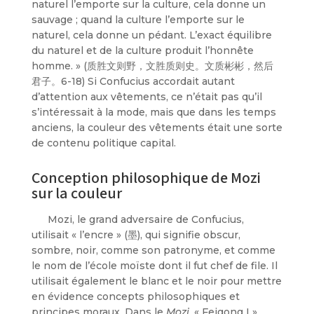
naturel l’emporte sur la culture, cela donne un
sauvage ; quand la culture l’emporte sur le
naturel, cela donne un pédant. L’exact équilibre
du naturel et de la culture produit l’honnête
homme. » (质胜文则野，文胜质则史。文质彬彬，然后
君子。6-18) Si Confucius accordait autant
d’attention aux vêtements, ce n’était pas qu’il
s’intéressait à la mode, mais que dans les temps
anciens, la couleur des vêtements était une sorte
de contenu politique capital.
Conception philosophique de Mozi
sur la couleur
Mozi, le grand adversaire de Confucius,
utilisait « l’encre » (墨), qui signifie obscur,
sombre, noir, comme son patronyme, et comme
le nom de l’école moïste dont il fut chef de file. Il
utilisait également le blanc et le noir pour mettre
en évidence concepts philosophiques et
principes moraux. Dans le
Mozi
, « Feigong I »