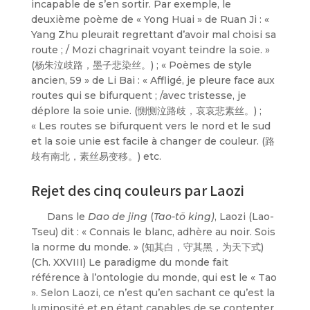
incapable de s’en sortir. Par exemple, le
deuxième poème de « Yong Huai » de Ruan Ji : «
Yang Zhu pleurait regrettant d’avoir mal choisi sa
route ; / Mozi chagrinait voyant teindre la soie. »
(杨朱泣歧路，墨子悲染丝。) ; « Poèmes de style
ancien, 59 » de Li Bai : « Affligé, je pleure face aux
routes qui se bifurquent ; /avec tristesse, je
déplore la soie unie. (恻恻泣路歧，哀哀悲素丝。) ;
« Les routes se bifurquent vers le nord et le sud
et la soie unie est facile à changer de couleur. (路
歧有南北，素丝易变移。) etc.
Rejet des cinq couleurs par Laozi
Dans le
Dao de jing
(
Tao-tö king)
, Laozi (Lao-
Tseu) dit : « Connais le blanc, adhère au noir. Sois
la norme du monde. » (知其白，守其黑，为天下式)
(Ch. XXVIII) Le paradigme du monde fait
référence à l’ontologie du monde, qui est le « Tao
». Selon Laozi, ce n’est qu’en sachant ce qu’est la
luminosité et en étant capables de se contenter