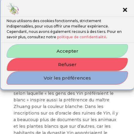
vénérant le blanc » et le choix de valeur vénérant
la nature par Zhuangzi. Premièrement, du point
de vue du système idéologique, Zhuangzi adhère
au point de vue de Laozi selon lequel « les cinq
Nous utilisons des cookies fonctionnels, strictement
indispensables, pour vous offrir une meilleur expérience.
couleurs aveuglent la vue de l’homme » et
Cependant, nous avons également recours à des tiers. Pour en
déclare dans « Tian xia » que « les cinq couleurs
savoir plus, consultez notre
politique de confidentialité
.
troublent les yeux et rendent la vue floue » (五色
乱目，使目不明), estimant que les cinq couleurs
Accepter
perturberont la vision des gens, rendant leurs
yeux incapables de voir clairement et faisant
Refuser
perdre leur nature naturelle. Zhuangzi évite les
couleurs compliquées et entremêlées, et affirme
Voir les préférences
son goût pour un « blanc » naturel et
authentique. Deuxièmement, la coutume sociale
selon laquelle « les gens des Yin préféraient le
blanc » inspire aussi la préférence du maître
Zhuang pour la couleur blanche. Dans les
inscriptions sur os d’oracle des ruines de Yin, il y
a beaucoup plus de documents sur les animaux
et les plantes blancs que sur d’autres, car les
habitants de la dynastie Yin appréciaient le