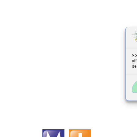
No
of
de