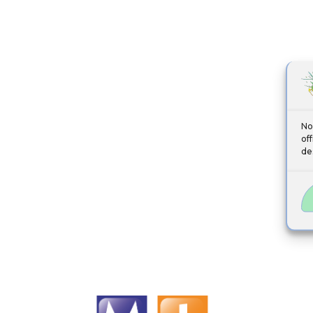
No
of
de